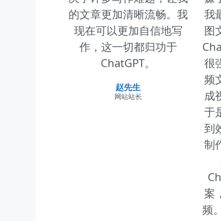
的文章更加清晰流畅。我
我
现在可以更加自信地写
图
作，这一切都归功于
Ch
ChatGPT。
很
频
赵先生
成
网站站长
于
到
制
C
案
频。