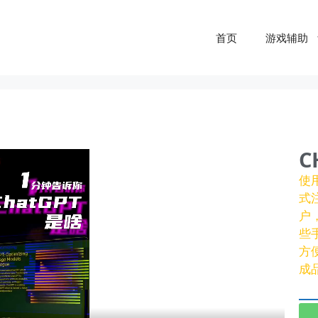
首页
游戏辅助
C
使
式
户
些
方
成