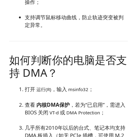
操作；
支持调节鼠标移动曲线，防止轨迹突变被判
定异常。
如何判断你的电脑是否支
持 DMA？
打开
，输入
；
运行(R)
msinfo32
查看
内核DMA保护
，若为“已启用”，需进入
BIOS 关闭
或
；
VT-d
DMA Protection
几乎所有2010年以后的台式、笔记本均支持
DMA 板插入（如无 PCIe 插槽，可使用 M.2