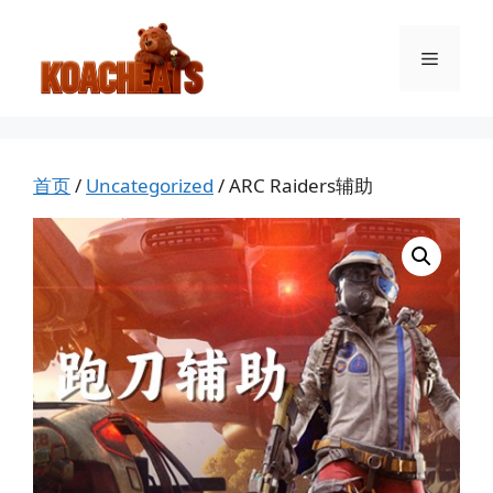
跳
至
菜
内
容
单
首页
/
Uncategorized
/ ARC Raiders辅助