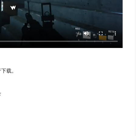
行下载。
录