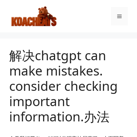
跳
至
菜
内
容
单
解决chatgpt can
make mistakes.
consider checking
important
information.办法