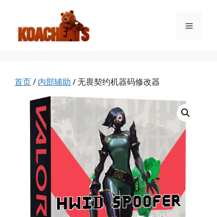
跳
至
菜
内
容
单
首页
/
内部辅助
/ 无畏契约机器码修改器