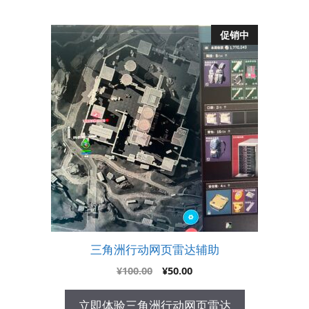
促销中
三角洲行动网页雷达辅助
原
当
¥
100.00
¥
50.00
价
前
为：
价
立即体验三角洲行动网页雷达