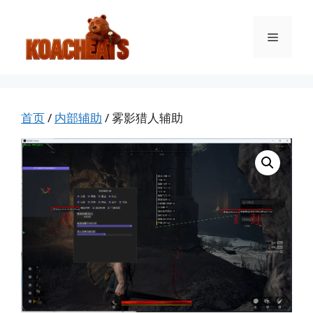
跳
至
菜
内
容
单
首页
/
内部辅助
/ 雾影猎人辅助