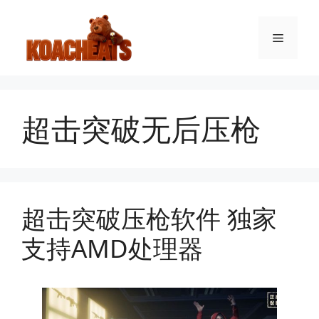
跳
至
菜
内
容
单
超击突破无后压枪
超击突破压枪软件 独家
支持AMD处理器