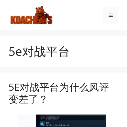
跳
至
菜
内
容
单
5e对战平台
5E对战平台为什么风评
变差了？